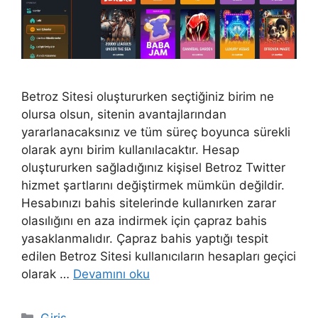
Betroz Sitesi oluştururken seçtiğiniz birim ne
olursa olsun, sitenin avantajlarından
yararlanacaksınız ve tüm süreç boyunca sürekli
olarak aynı birim kullanılacaktır. Hesap
oluştururken sağladığınız kişisel Betroz Twitter
hizmet şartlarını değiştirmek mümkün değildir.
Hesabınızı bahis sitelerinde kullanırken zarar
olasılığını en aza indirmek için çapraz bahis
yasaklanmalıdır. Çapraz bahis yaptığı tespit
edilen Betroz Sitesi kullanıcıların hesapları geçici
olarak …
Devamını oku
Kategoriler
Giriş