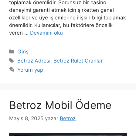
toplamak önemlidir. Sorunsuz bir casino
deneyimi garanti etmek için şirketten genel
özellikler ve üye işlemlerine ilişkin bilgi toplamak
önemlidir. Kullanıcılar, bu faktörlere öncelik
veren …
Devamını oku
Kategoriler
Giriş
Etiketler
Betroz Adresi
,
Betroz Rulet Oranlar
Yorum yap
Betroz Mobil Ödeme
Mayıs 8, 2025
yazar
Betroz