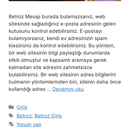
Betroz Mesajı burada bulamazsanız, web
sitesinde sağladığınız e-posta adresinin gelen
kutusunu kontrol edebilirsiniz. E-postayı
bulamıyorsanız, kendi ev adresinizin spam
klasörünü de kontrol edebilirsiniz. Bu yöntem,
bir web sitesinin bilgi paylaştığı durumlarda
etkili olmuştur ve kapsamlı aramaya gerek
kalmadan site adresini zahmetsizce
bulabilirsiniz. Bir web sitesinin adres bilgilerini
bulmanın yöntemlerinden biri, sitenin daha önce
kullandığı adres …
Devamını oku
Kategoriler
Giriş
Etiketler
Betroz
,
Betroz Giriş
Yorum yap