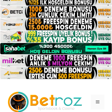
İçeriğe
atla
Menü