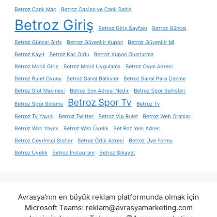
Betroz Canlı Maç
Betroz Casino ve Canlı Bahis
Betroz Giriş
Betroz Giriş Sayfası
Betroz Güncel
Betroz Güncel Giriş
Betroz Güvenilir Kupon
Betroz Güvenilir Mi
Betroz Kayıt
Betroz Kaç Oldu
Betroz Kupon Oluşturma
Betroz Mobil Giriş
Betroz Mobil Uygulama
Betroz Oyun Adresi
Betroz Rulet Oyunu
Betroz Sanal Bahisler
Betroz Sanal Para Çekme
Betroz Slot Makinesi
Betroz Son Adresi Nedir
Betroz Spor Bahisleri
Betroz Spor Tv
Betroz Spor Bölümü
Betroz Tv
Betroz Tv Yayını
Betroz Twitter
Betroz Vip Rulet
Betroz Web Oranlar
Betroz Web Yayını
Betroz Web Üyelik
Bet Roz Yeni Adres
Betroz Çevrimiçi Slotlar
Betroz Ödül Adresi
Betroz Üye Formu
Betroz Üyelik
Betroz İnstagram
Betroz Şikayet
Avrasya'nın en büyük reklam platformunda olmak için
Microsoft Teams:
reklam@avrasyamarketing.com