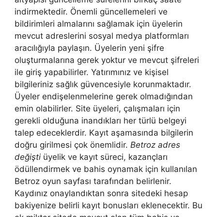
indirmektedir. Önemli güncellemeleri ve
bildirimleri almalarını sağlamak için üyelerin
mevcut adreslerini sosyal medya platformları
aracılığıyla paylaşın. Üyelerin yeni şifre
oluşturmalarına gerek yoktur ve mevcut şifreleri
ile giriş yapabilirler. Yatırımınız ve kişisel
bilgileriniz sağlık güvencesiyle korunmaktadır.
Üyeler endişelenmelerine gerek olmadığından
emin olabilirler. Site üyeleri, çalışmaları için
gerekli olduğuna inandıkları her türlü belgeyi
talep edeceklerdir. Kayıt aşamasında bilgilerin
doğru girilmesi çok önemlidir.
Betroz adres
değişti
üyelik ve kayıt süreci, kazançları
ödüllendirmek ve bahis oynamak için kullanılan
Betroz oyun sayfası tarafından belirlenir.
Kaydınız onaylandıktan sonra sitedeki hesap
bakiyenize belirli kayıt bonusları eklenecektir. Bu