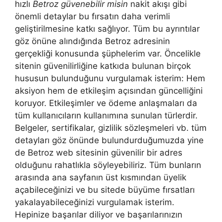
hızlı
Betroz güvenebilir misin
nakit akışı gibi
önemli detaylar bu fırsatın daha verimli
geliştirilmesine katkı sağlıyor. Tüm bu ayrıntılar
göz önüne alındığında Betroz adresinin
gerçekliği konusunda şüphelerim var. Öncelikle
sitenin güvenilirliğine katkıda bulunan birçok
hususun bulunduğunu vurgulamak isterim: Hem
aksiyon hem de etkileşim açısından güncelliğini
koruyor. Etkileşimler ve ödeme anlaşmaları da
tüm kullanıcıların kullanımına sunulan türlerdir.
Belgeler, sertifikalar, gizlilik sözleşmeleri vb. tüm
detayları göz önünde bulundurduğumuzda yine
de Betroz web sitesinin güvenilir bir adres
olduğunu rahatlıkla söyleyebiliriz. Tüm bunların
arasında ana sayfanın üst kısmından üyelik
açabileceğinizi ve bu sitede büyüme fırsatları
yakalayabileceğinizi vurgulamak isterim.
Hepinize başarılar diliyor ve başarılarınızın