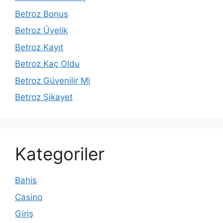
Betroz Bonus
Betroz Üyelik
Betroz Kayıt
Betroz Kaç Oldu
Betroz Güvenilir Mi
Betroz Şikayet
Kategoriler
Bahis
Casino
Giriş