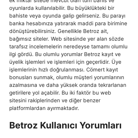
ek miktar sitede mevcut olan tüm bahis ve
oyunlarda kullanılabilir. Bu büyüklükteki bir
bahiste veya oyunda galip gelirseniz. Bu parayı
banka hesabınıza yatırarak maddi para birimine
dönüştürebilirsiniz. Genellikle Betroz ait,
bağımsız siteler. Web sitesinde yer alan sözde
tarafsız incelemelerin neredeyse tamamı olumlu
ilgi gördü. Bu olumlu yorumlar Betroz kayıt ve
üyelik işlemleri ve işlemleri için geçerlidir. Üye
işlemlerinin hızlı doğrulanması. Cömert kayıt
bonusları sunmak, olumlu müşteri yorumlarının
azalmasına ve daha yüksek oranda tekrarlanan
getirilere yol açabilir. Bu iki faktör bu web
sitesini rakiplerinden ve diğer benzer
platformlardan ayırmaktadır.
Betroz Kullanıcı Yorumları