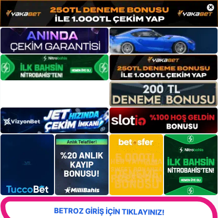
×
BETROZ GİRİŞ İÇİN TIKLAYINIZ!