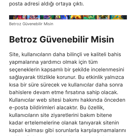
posta adresi aldığı ortaya çıktı.
Betroz Güvenebilir Misin
Betroz Güvenebilir Misin
Site, kullanıcıların daha bilinçli ve kaliteli bahis
yapmalarına yardımcı olmak için tüm
seçeneklerin kapsamlı bir şekilde incelenmesini
sağlayarak titizlikle korunur. Bu etkinlik yalnızca
kısa bir süre sürecek ve kullanıcılar daha sonra
bahislere devam etme fırsatına sahip olacak.
Kullanıcılar web sitesi bakımı hakkında önceden
e-posta bildirimleri alacaktır. Bu özellik,
kullanıcıların site ziyaretlerini bakım bitene
kadar ertelemelerine olanak tanıyarak sitenin
kapalı kalması gibi sorunlarla karşılaşmamalarını