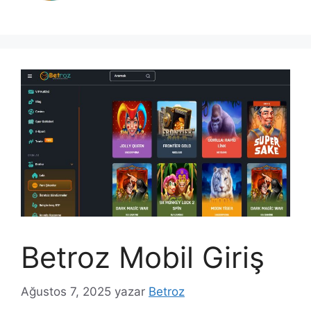
Betroz Mobil Giriş
Ağustos 7, 2025
yazar
Betroz