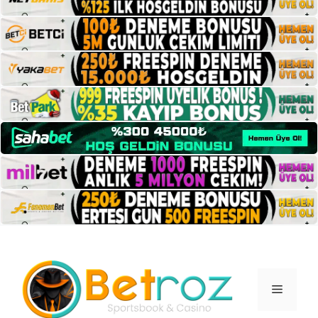
İçeriğe
atla
Menü