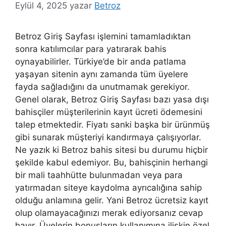
Eylül 4, 2025
yazar
Betroz
Betroz Giriş Sayfası işlemini tamamladıktan
sonra katılımcılar para yatırarak bahis
oynayabilirler. Türkiye’de bir anda patlama
yaşayan sitenin aynı zamanda tüm üyelere
fayda sağladığını da unutmamak gerekiyor.
Genel olarak, Betroz Giriş Sayfası bazı yasa dışı
bahisçiler müşterilerinin kayıt ücreti ödemesini
talep etmektedir. Fiyatı sanki başka bir ürünmüş
gibi sunarak müşteriyi kandırmaya çalışıyorlar.
Ne yazık ki Betroz bahis sitesi bu durumu hiçbir
şekilde kabul edemiyor. Bu, bahisçinin herhangi
bir mali taahhütte bulunmadan veya para
yatırmadan siteye kaydolma ayrıcalığına sahip
olduğu anlamına gelir. Yani Betroz ücretsiz kayıt
olup olamayacağınızı merak ediyorsanız cevap
hayır. Üyelerin bonusların kullanımına ilişkin özel