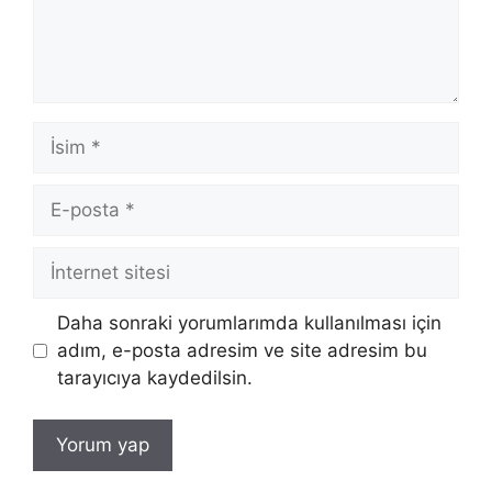
İsim
E-
posta
İnternet
sitesi
Daha sonraki yorumlarımda kullanılması için
adım, e-posta adresim ve site adresim bu
tarayıcıya kaydedilsin.