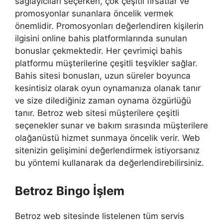
sağlayıcıları seçerken, çok çeşitli fırsatlar ve
promosyonlar sunanlara öncelik vermek
önemlidir. Promosyonları değerlendiren kişilerin
ilgisini online bahis platformlarında sunulan
bonuslar çekmektedir. Her çevrimiçi bahis
platformu müşterilerine çeşitli teşvikler sağlar.
Bahis sitesi bonusları, uzun süreler boyunca
kesintisiz olarak oyun oynamanıza olanak tanır
ve size dilediğiniz zaman oynama özgürlüğü
tanır. Betroz web sitesi müşterilere çeşitli
seçenekler sunar ve bakım sırasında müşterilere
olağanüstü hizmet sunmaya öncelik verir. Web
sitenizin gelişimini değerlendirmek istiyorsanız
bu yöntemi kullanarak da değerlendirebilirsiniz.
Betroz Bingo İşlem
Betroz web sitesinde listelenen tüm servis