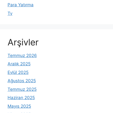
Para Yatırma
Tv
Arşivler
Temmuz 2026
Aralık 2025
Eylül 2025
Ağustos 2025
Temmuz 2025
Haziran 2025
Mayıs 2025