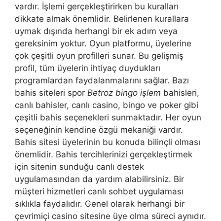
vardır. İşlemi gerçekleştirirken bu kuralları
dikkate almak önemlidir. Belirlenen kurallara
uymak dışında herhangi bir ek adım veya
gereksinim yoktur. Oyun platformu, üyelerine
çok çeşitli oyun profilleri sunar. Bu gelişmiş
profil, tüm üyelerin ihtiyaç duydukları
programlardan faydalanmalarını sağlar. Bazı
bahis siteleri spor
Betroz bingo işlem
bahisleri,
canlı bahisler, canlı casino, bingo ve poker gibi
çeşitli bahis seçenekleri sunmaktadır. Her oyun
seçeneğinin kendine özgü mekaniği vardır.
Bahis sitesi üyelerinin bu konuda bilinçli olması
önemlidir. Bahis tercihlerinizi gerçekleştirmek
için sitenin sunduğu canlı destek
uygulamasından da yardım alabilirsiniz. Bir
müşteri hizmetleri canlı sohbet uygulaması
sıklıkla faydalıdır. Genel olarak herhangi bir
çevrimiçi casino sitesine üye olma süreci aynıdır.