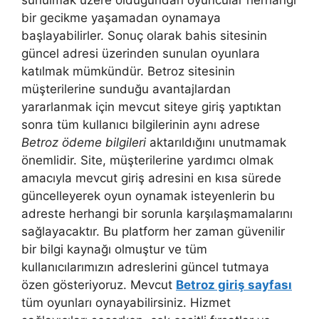
sunulmak üzere olduğundan oyuncular herhangi
bir gecikme yaşamadan oynamaya
başlayabilirler. Sonuç olarak bahis sitesinin
güncel adresi üzerinden sunulan oyunlara
katılmak mümkündür. Betroz sitesinin
müşterilerine sunduğu avantajlardan
yararlanmak için mevcut siteye giriş yaptıktan
sonra tüm kullanıcı bilgilerinin aynı adrese
Betroz ödeme bilgileri
aktarıldığını unutmamak
önemlidir. Site, müşterilerine yardımcı olmak
amacıyla mevcut giriş adresini en kısa sürede
güncelleyerek oyun oynamak isteyenlerin bu
adreste herhangi bir sorunla karşılaşmamalarını
sağlayacaktır. Bu platform her zaman güvenilir
bir bilgi kaynağı olmuştur ve tüm
kullanıcılarımızın adreslerini güncel tutmaya
özen gösteriyoruz. Mevcut
Betroz giriş sayfası
tüm oyunları oynayabilirsiniz. Hizmet