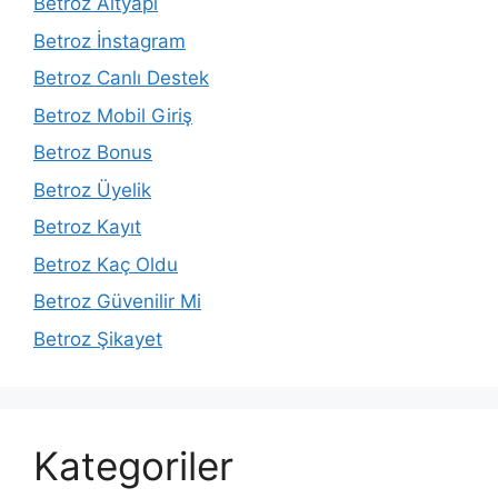
Betroz Altyapı
Betroz İnstagram
Betroz Canlı Destek
Betroz Mobil Giriş
Betroz Bonus
Betroz Üyelik
Betroz Kayıt
Betroz Kaç Oldu
Betroz Güvenilir Mi
Betroz Şikayet
Kategoriler