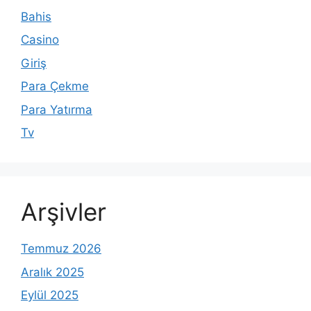
Bahis
Casino
Giriş
Para Çekme
Para Yatırma
Tv
Arşivler
Temmuz 2026
Aralık 2025
Eylül 2025