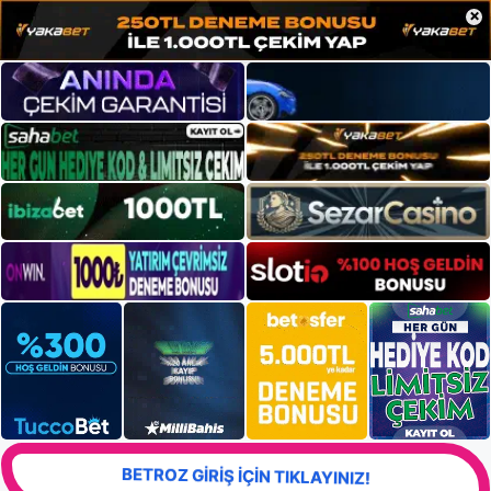
×
BETROZ GİRİŞ İÇİN TIKLAYINIZ!