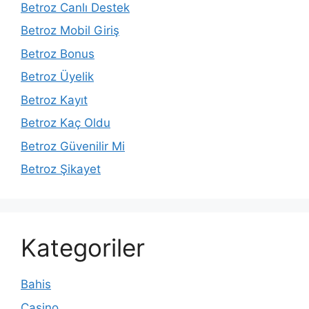
Betroz Canlı Destek
Betroz Mobil Giriş
Betroz Bonus
Betroz Üyelik
Betroz Kayıt
Betroz Kaç Oldu
Betroz Güvenilir Mi
Betroz Şikayet
Kategoriler
Bahis
Casino