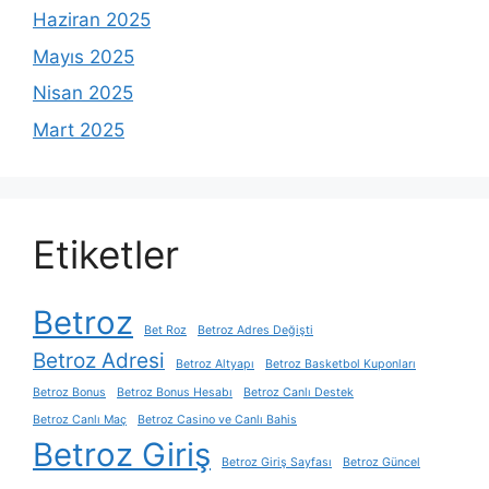
Haziran 2025
Mayıs 2025
Nisan 2025
Mart 2025
Etiketler
Betroz
Bet Roz
Betroz Adres Değişti
Betroz Adresi
Betroz Altyapı
Betroz Basketbol Kuponları
Betroz Bonus
Betroz Bonus Hesabı
Betroz Canlı Destek
Betroz Canlı Maç
Betroz Casino ve Canlı Bahis
Betroz Giriş
Betroz Giriş Sayfası
Betroz Güncel