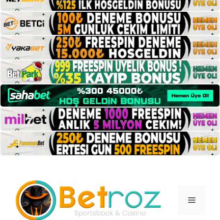
İçeriğe
atla
Menü