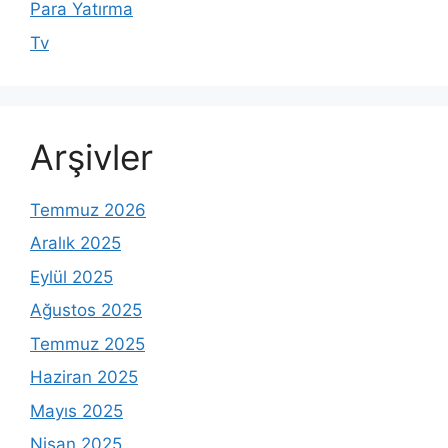
Para Yatırma
Tv
Arşivler
Temmuz 2026
Aralık 2025
Eylül 2025
Ağustos 2025
Temmuz 2025
Haziran 2025
Mayıs 2025
Nisan 2025