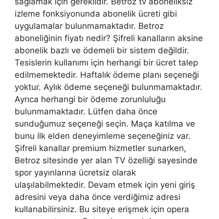
sağlamak için gereklidir. Betroz tv aboneliksiz
izleme fonksiyonunda abonelik ücreti gibi
uygulamalar bulunmamaktadır. Betroz
aboneliğinin fiyatı nedir? Şifreli kanalların aksine
abonelik bazlı ve ödemeli bir sistem değildir.
Tesislerin kullanımı için herhangi bir ücret talep
edilmemektedir. Haftalık ödeme planı seçeneği
yoktur. Aylık ödeme seçeneği bulunmamaktadır.
Ayrıca herhangi bir ödeme zorunluluğu
bulunmamaktadır. Lütfen daha önce
sunduğumuz seçeneği seçin. Maça katılma ve
bunu ilk elden deneyimleme seçeneğiniz var.
Şifreli kanallar premium hizmetler sunarken,
Betroz sitesinde yer alan TV özelliği sayesinde
spor yayınlarına ücretsiz olarak
ulaşılabilmektedir. Devam etmek için yeni giriş
adresini veya daha önce verdiğimiz adresi
kullanabilirsiniz. Bu siteye erişmek için opera