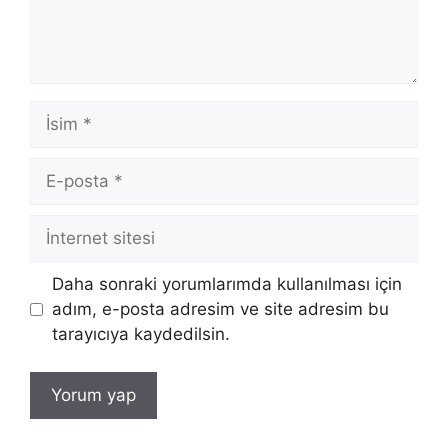
İsim
E-
posta
İnternet
sitesi
Daha sonraki yorumlarımda kullanılması için
adım, e-posta adresim ve site adresim bu
tarayıcıya kaydedilsin.