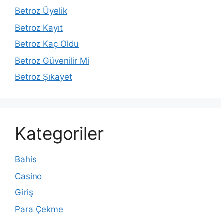
Betroz Üyelik
Betroz Kayıt
Betroz Kaç Oldu
Betroz Güvenilir Mi
Betroz Şikayet
Kategoriler
Bahis
Casino
Giriş
Para Çekme