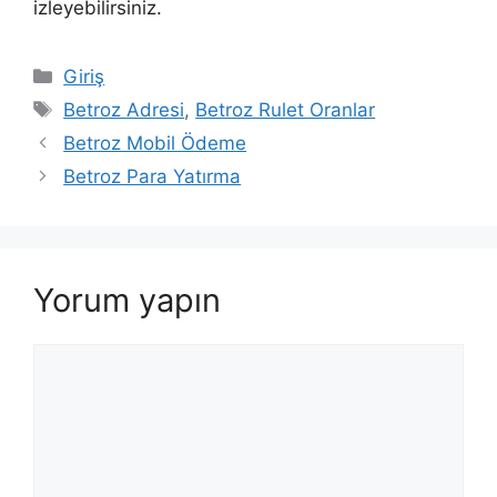
izleyebilirsiniz.
Kategoriler
Giriş
Etiketler
Betroz Adresi
,
Betroz Rulet Oranlar
Betroz Mobil Ödeme
Betroz Para Yatırma
Yorum yapın
Yorum