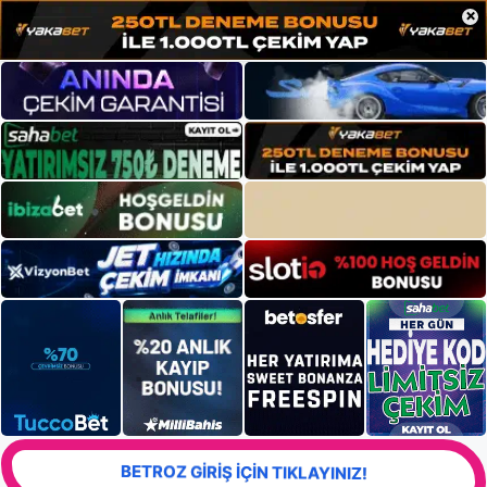
×
BETROZ GİRİŞ İÇİN TIKLAYINIZ!