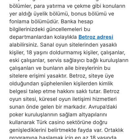
bölümler, para yatırma ve çekme gibi konuların
yer aldığı üyelik bölümü, bonus bölümü ve
fonlama bölümüdür. Banka hesap
bilgilerinizdeki güncellemeleri bu
departmanlardan kolaylıkla
Betroz adresi
alabilirsiniz. Sanal oyun sitelerinden yasaklı
kişiler, 18 yaşını doldurmamış kişiler, çalışanlar,
eski çalışanlar, servis sağlayıcı bağlı kuruluşların
çalışanları ve bunların aile bireylerinin bu
sitelere erişimi yasaktır. Betroz, siteye üye
olduğundan şüphelenilen kişilerden kimlik
belgesi talep etme hakkını saklı tutar. Betroz
oyun sitesi, küresel oyun iletişimi hizmetleri
sunan önde gelen bir markadır. Avrupa’daki
poker kuruluşlarının sağlam altyapılarını
kullanarak Türk casino sektörüne doğru
genişlediklerini belirtmekte fayda var. Ortaklık
programına başlamak için en az 18 yaşında