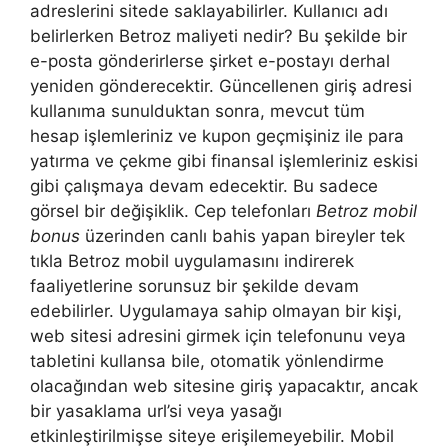
adreslerini sitede saklayabilirler. Kullanıcı adı
belirlerken Betroz maliyeti nedir? Bu şekilde bir
e-posta gönderirlerse şirket e-postayı derhal
yeniden gönderecektir. Güncellenen giriş adresi
kullanıma sunulduktan sonra, mevcut tüm
hesap işlemleriniz ve kupon geçmişiniz ile para
yatırma ve çekme gibi finansal işlemleriniz eskisi
gibi çalışmaya devam edecektir. Bu sadece
görsel bir değişiklik. Cep telefonları
Betroz mobil
bonus
üzerinden canlı bahis yapan bireyler tek
tıkla Betroz mobil uygulamasını indirerek
faaliyetlerine sorunsuz bir şekilde devam
edebilirler. Uygulamaya sahip olmayan bir kişi,
web sitesi adresini girmek için telefonunu veya
tabletini kullansa bile, otomatik yönlendirme
olacağından web sitesine giriş yapacaktır, ancak
bir yasaklama url’si veya yasağı
etkinleştirilmişse siteye erişilemeyebilir. Mobil