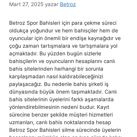
Mart 27, 2025
yazar
Betroz
Betroz Spor Bahisleri için para çekme süreci
oldukça yoğundur ve hem bahisçiler hem de
oyuncular için önemli bir endişe kaynağıdır ve
çoğu zaman tartışmalara ve tartışmalara yol
açmaktadır. Bu yüzden bugün sizlerle
bahisçilerin ve oyuncuların hesaplarını canlı
bahis sitelerinden herhangi bir sorunla
karşılaşmadan nasıl kaldırabileceğinizi
paylaşacağız. Bu nedenle bahis şirketi iş
dünyasında büyük önem taşımaktadır. Canlı
bahis sitelerinin üyelerini farklı aşamalarda
yönlendirebilmesinin nedeni budur. Kayıt
sürecine benzer şekilde müşteri hizmetleri
uzmanları, canlı bahis noktalarında hesap
Betroz Spor Bahisleri silme sürecinde üyelerin