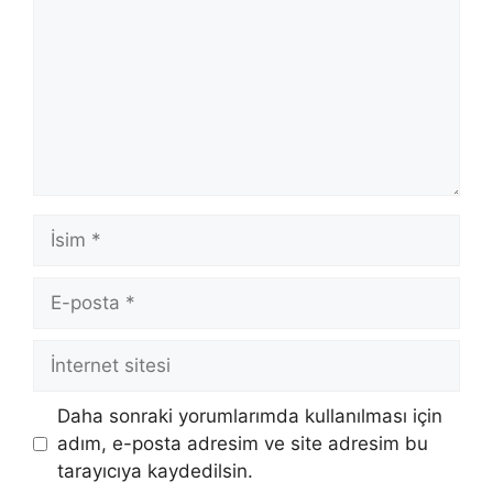
İsim
E-
posta
İnternet
sitesi
Daha sonraki yorumlarımda kullanılması için
adım, e-posta adresim ve site adresim bu
tarayıcıya kaydedilsin.