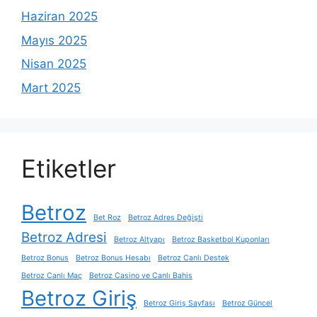
Haziran 2025
Mayıs 2025
Nisan 2025
Mart 2025
Etiketler
Betroz
Bet Roz
Betroz Adres Değişti
Betroz Adresi
Betroz Altyapı
Betroz Basketbol Kuponları
Betroz Bonus
Betroz Bonus Hesabı
Betroz Canlı Destek
Betroz Canlı Maç
Betroz Casino ve Canlı Bahis
Betroz Giriş
Betroz Giriş Sayfası
Betroz Güncel