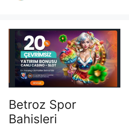
Betroz Spor
Bahisleri