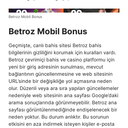
Betroz Mobil Bonus
Betroz Mobil Bonus
Geçmişte, canlı bahis sitesi Betroz bahis
bilgilerinin gizliliğini korumak için kuralları vardı.
Betroz çevrimiçi bahis ve casino platformu için
yeni bir giriş adresinin sunulması, mevcut
bağlantının güncellenmesine ve web sitesinin
URL’sinde bir değişikliğe yol açmasına neden
olur. Düzenli veya ara sıra yapılan güncellemeler
nedeniyle web sitesinin ana sayfası Google’daki
arama sonuçlarında görünmeyebilir. Betroz ana
sayfası görüntülenmediğinde endişelenecek bir
neden yoktur. Bu durum anlıktır. Bu sorunun
etkisini en aza indirmek isteyen kişiler e-posta