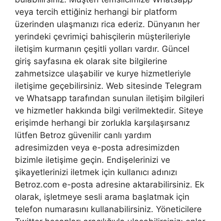
veya tercih ettiğiniz herhangi bir platform
üzerinden ulaşmanızı rica ederiz. Dünyanın her
yerindeki çevrimiçi bahisçilerin müşterileriyle
iletişim kurmanın çeşitli yolları vardır. Güncel
giriş sayfasına ek olarak site bilgilerine
zahmetsizce ulaşabilir ve kurye hizmetleriyle
iletişime geçebilirsiniz. Web sitesinde Telegram
ve Whatsapp tarafından sunulan iletişim bilgileri
ve hizmetler hakkında bilgi verilmektedir. Siteye
erişimde herhangi bir zorlukla karşılaşırsanız
lütfen Betroz güvenilir canlı yardım
adresimizden veya e-posta adresimizden
bizimle iletişime geçin. Endişelerinizi ve
şikayetlerinizi iletmek için kullanıcı adınızı
Betroz.com e-posta adresine aktarabilirsiniz. Ek
olarak, işletmeye sesli arama başlatmak için
telefon numarasını kullanabilirsiniz. Yöneticilere