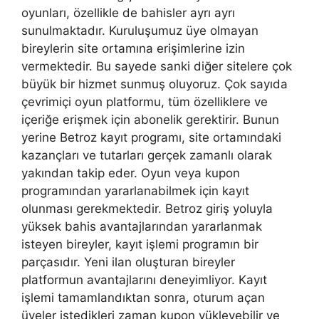
oyunları, özellikle de bahisler ayrı ayrı
sunulmaktadır. Kuruluşumuz üye olmayan
bireylerin site ortamına erişimlerine izin
vermektedir. Bu sayede sanki diğer sitelere çok
büyük bir hizmet sunmuş oluyoruz. Çok sayıda
çevrimiçi oyun platformu, tüm özelliklere ve
içeriğe erişmek için abonelik gerektirir. Bunun
yerine Betroz kayıt programı, site ortamındaki
kazançları ve tutarları gerçek zamanlı olarak
yakından takip eder. Oyun veya kupon
programından yararlanabilmek için kayıt
olunması gerekmektedir. Betroz giriş yoluyla
yüksek bahis avantajlarından yararlanmak
isteyen bireyler, kayıt işlemi programın bir
parçasıdır. Yeni ilan oluşturan bireyler
platformun avantajlarını deneyimliyor. Kayıt
işlemi tamamlandıktan sonra, oturum açan
üyeler istedikleri zaman kupon yükleyebilir ve