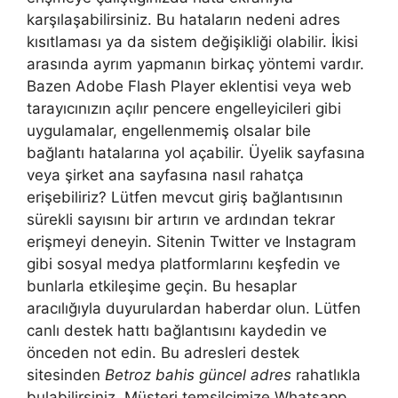
karşılaşabilirsiniz. Bu hataların nedeni adres
kısıtlaması ya da sistem değişikliği olabilir. İkisi
arasında ayrım yapmanın birkaç yöntemi vardır.
Bazen Adobe Flash Player eklentisi veya web
tarayıcınızın açılır pencere engelleyicileri gibi
uygulamalar, engellenmemiş olsalar bile
bağlantı hatalarına yol açabilir. Üyelik sayfasına
veya şirket ana sayfasına nasıl rahatça
erişebiliriz? Lütfen mevcut giriş bağlantısının
sürekli sayısını bir artırın ve ardından tekrar
erişmeyi deneyin. Sitenin Twitter ve Instagram
gibi sosyal medya platformlarını keşfedin ve
bunlarla etkileşime geçin. Bu hesaplar
aracılığıyla duyurulardan haberdar olun. Lütfen
canlı destek hattı bağlantısını kaydedin ve
önceden not edin. Bu adresleri destek
sitesinden
Betroz bahis güncel adres
rahatlıkla
bulabilirsiniz. Müşteri temsilcimize Whatsapp