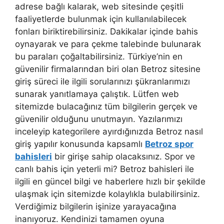
adrese bağlı kalarak, web sitesinde çeşitli
faaliyetlerde bulunmak için kullanılabilecek
fonları biriktirebilirsiniz. Dakikalar içinde bahis
oynayarak ve para çekme talebinde bulunarak
bu paraları çoğaltabilirsiniz. Türkiye’nin en
güvenilir firmalarından biri olan Betroz sitesine
giriş süreci ile ilgili sorularınızı şükranlarımızı
sunarak yanıtlamaya çalıştık. Lütfen web
sitemizde bulacağınız tüm bilgilerin gerçek ve
güvenilir olduğunu unutmayın. Yazılarımızı
inceleyip kategorilere ayırdığınızda Betroz nasıl
giriş yapılır konusunda kapsamlı
Betroz spor
bahisleri
bir girişe sahip olacaksınız. Spor ve
canlı bahis için yeterli mi? Betroz bahisleri ile
ilgili en güncel bilgi ve haberlere hızlı bir şekilde
ulaşmak için sitemizde kolaylıkla bulabilirsiniz.
Verdiğimiz bilgilerin işinize yarayacağına
inanıyoruz. Kendinizi tamamen oyuna