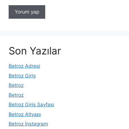
Son Yazılar
Betroz Adresi
Betroz Giriş
Betroz
Betroz
Betroz Giriş Sayfası
Betroz Altyapı
Betroz İnstagram